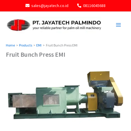
Skip
sales@jayatech.co.id
08116045688
to
content
Home
Products
EMI
Fruit Bunch Press EMI
Fruit Bunch Press EMI